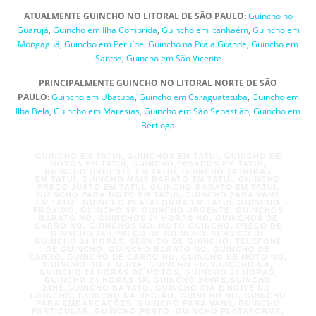
ATUALMENTE GUINCHO NO LITORAL DE SÃO PAULO:
Guincho no
Guarujá
,
Guincho em Ilha Comprida
,
Guincho em Itanhaém
,
Guincho em
Mongaguá
,
Guincho em Peruíbe
.
Guincho na Praia Grande
,
Guincho em
Santos
,
Guincho em São Vicente
PRINCIPALMENTE GUINCHO NO LITORAL NORTE DE SÃO
PAULO:
Guincho em Ubatuba
,
Guincho em Caraguatatuba
,
Guincho em
Ilha Bela
,
Guincho em Maresias
,
Guincho em São Sebastião
,
Guincho em
Bertioga
GUINCHO EM TATUÍ, GUINCHOS EM TATUÍ, GUINCHO DE
MOTOS EM TATUÍ, GUINCHO PESADOS EM TATUÍ,
GUINCHO URGENTE EM TATUÍ, GUINCHO 24 HORAS
EM TATUÍ, GUINCHO MAIS BARATO EM TATUÍ, GUINCHO
PREÇO JUSTO EM TATUÍ, GUINCHO BARATO EM TATUÍ,
GUINCHO PARA MOTO EM TATUÍ, GUINCHO PARA VANS
EM TATUÍ, GUINCHO PLATAFORMA EM TATUÍ, GUINCHO
PRÓXIMO, GUINCHO SP, GUINCHO URGENTE, GUINCHOS
BARATO NO, GUINCHOS 24 HORAS NO, GUINCHOS DE
CARRO NO, GUINCHOS NO, MOTO GUINCHO, PREÇO DE
GUINCHO 24H,PREÇO DE GUINCHO, SERVIÇO DE
GUINCHO 24 HORAS, SERVIÇO DE GUINCHO, TELEFONE
DE GUINCHO, GUINCHO BARATO NO, GUINCHO DE
CARRO, GUINCHO DE CARRO NO, GUINCHO DE MOTO NO,
GUINCHO DIA E NOITE, GUINCHO EM, GUINCHO NA,
GUINCHO 24 HORAS DE MOTOS, GUINCHO 24 HORAS,
GUINCHO 24 HORAS SP, GUINCHO 24HRS,GUINCHO
24HS,GUINCHO BARATO, GUINCHO DIA E NOITE NO,
GUINCHO, GUINCHO NA REGIÃO, GUINCHO NO, GUINCHO
PARA EMBARCAÇÕES, GUINCHO PARA VANS, GUINCHO
PARTICULAR, GUINCHO PERTO, GUINCHO PLATAFORMA,