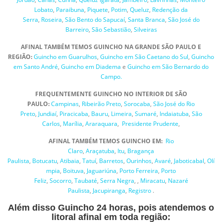
Lobato
,
Paraibuna
,
Piquete
,
Potim
,
Queluz
,
Redenção da
Serra
,
Roseira
,
São Bento do Sapucaí
,
Santa Branca
,
São José do
Barreiro
,
São Sebastião
,
Silveiras
AFINAL TAMBÉM TEMOS GUINCHO NA GRANDE SÃO PAULO E
REGIÃO:
Guincho em Guarulhos
,
Guincho em São Caetano do Sul
,
Guincho
em Santo André
,
Guincho em Diadema
e
Guincho em São Bernardo do
Campo.
FREQUENTEMENTE GUINCHO NO INTERIOR DE SÃO
PAULO:
Campinas
,
Ribeirão Preto
,
Sorocaba
,
São José do Rio
Preto
,
Jundiaí
,
Piracicaba
,
Bauru
,
Limeira
,
Sumaré
,
Indaiatuba
,
São
Carlos
,
Marília
,
Araraquara
,
Presidente Prudente
,
AFINAL TAMBÉM TEMOS GUINCHO EM:
Rio
Claro
,
Araçatuba
,
Itu
,
Bragança
Paulista
,
Botucatu
,
Atibaia
,
Tatuí
,
Barretos
,
Ourinhos
,
Avaré
,
Jaboticabal
,
Olí
mpia
,
Boituva
,
Jaguariúna
,
Porto Ferreira
,
Porto
Feliz
,
Socorro
,
Taub
a
té
,
Serra Negra
, ,
Miracatu
,
Nazaré
Paulista
,
Jacupiranga
,
Registro
.
Além disso Guincho 24 horas, pois atendemos o
litoral afinal em toda região: