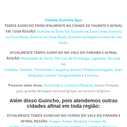
Chamar Guincho Aqui
TEMOS GUINCHO PRINCIPALMENTE NA CIDADE DE TAUBATÉ E AFINAL
EM
T
ODA
REGIÃO:
Guincho na Zona Sul
,
Guincho na Zona Leste
,
Guincho
na Zona Norte
,
Guincho na Zona Oeste
,
Guincho na Região Central de São
Paulo.
ATUALMENTE TEMOS GUINCHO NO VALE DO PARAIBA E AFINAL
REGIÃO:
Natividade da Serra
,
São Luiz do Paraitinga
,
Lagoinha
,
São José
dos
Campos
,
Taubaté
,
Tremembé,
Caçapava
,
Jacareí
,
Pindamonhangaba
,
Guar
atinguetá
,
Lorena
,
Caraguatatuba
e
Cruzeiro
.
Portanto além disso
,
Aparecida
e
Cachoeira Paulista
, Assim Portanto
pois, grande destaque nacional graças ao turismo religioso.
Além disso Guincho, pois atendemos outras
cidades afinal em toda região:
ATUALMENTE TEMOS GUINCHO NO FUNDO DO VALE DO PARAIBA E
AFINAL REGIÃO:
Arapeí
,
Areias
,
Bananal
,
Campos do
Jordão
,
Canas
,
Cunha
,
Queluz
Igaratá
,
Jambeiro
,
Lavrinhas
,
Monteiro