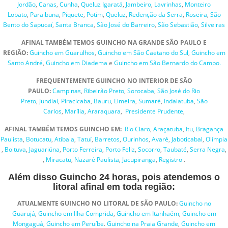
Jordão
,
Canas
,
Cunha
,
Queluz
Igaratá
,
Jambeiro
,
Lavrinhas
,
Monteiro
Lobato
,
Paraibuna
,
Piquete
,
Potim
,
Queluz
,
Redenção da Serra
,
Roseira
,
São
Bento do Sapucaí
,
Santa Branca
,
São José do Barreiro
,
São Sebastião
,
Silveiras
AFINAL TAMBÉM TEMOS GUINCHO NA GRANDE SÃO PAULO E
REGIÃO:
Guincho em Guarulhos
,
Guincho em São Caetano do Sul
,
Guincho em
Santo André
,
Guincho em Diadema
e
Guincho em São Bernardo do Campo.
FREQUENTEMENTE GUINCHO NO INTERIOR DE SÃO
PAULO:
Campinas
,
Ribeirão Preto
,
Sorocaba
,
São José do Rio
Preto
,
Jundiaí
,
Piracicaba
,
Bauru
,
Limeira
,
Sumaré
,
Indaiatuba
,
São
Carlos
,
Marília
,
Araraquara
,
Presidente Prudente
,
AFINAL TAMBÉM TEMOS GUINCHO EM:
Rio Claro
,
Araçatuba
,
Itu
,
Bragança
Paulista
,
Botucatu
,
Atibaia
,
Tatuí
,
Barretos
,
Ourinhos
,
Avaré
,
Jaboticabal
,
Olímpia
,
Boituva
,
Jaguariúna
,
Porto Ferreira
,
Porto Feliz
,
Socorro
,
Taub
a
té
,
Serra Negra
,
,
Miracatu
,
Nazaré Paulista
,
Jacupiranga
,
Registro
.
Além disso Guincho 24 horas, pois atendemos o
litoral afinal em toda região:
ATUALMENTE GUINCHO NO LITORAL DE SÃO PAULO:
Guincho no
Guarujá
,
Guincho em Ilha Comprida
,
Guincho em Itanhaém
,
Guincho em
Mongaguá
,
Guincho em Peruíbe
.
Guincho na Praia Grande
,
Guincho em