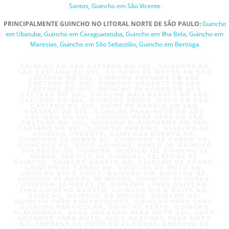
Santos
,
Guincho em São Vicente
PRINCIPALMENTE GUINCHO NO LITORAL NORTE DE SÃO PAULO:
Guincho
em Ubatuba
,
Guincho em Caraguatatuba
,
Guincho em Ilha Bela
,
Guincho em
Maresias
,
Guincho em São Sebastião
,
Guincho em Bertioga
GUINCHO EM SÃO CAETANO DO SUL, GUINCHOS EM
SÃO CAETANO DO SUL, GUINCHO DE MOTOS EM SÃO
CAETANO DO SUL, GUINCHO PESADOS EM SÃO
CAETANO DO SUL, GUINCHO URGENTE EM SÃO
CAETANO DO SUL, GUINCHO 24 HORAS EM SÃO
CAETANO DO SUL, GUINCHO MAIS BARATO EM SÃO
CAETANO DO SUL, GUINCHO PREÇO JUSTO EM SÃO
CAETANO DO SUL, GUINCHO BARATO EM SÃO
CAETANO DO SUL, GUINCHO PARA MOTO EM SÃO
CAETANO DO SUL, GUINCHO PARA VANS EM SÃO
CAETANO DO SUL, GUINCHO PLATAFORMA EM SÃO
CAETANO DO SUL, GUINCHO PRÓXIMO, GUINCHO SP,
GUINCHO URGENTE, GUINCHOS BARATO NO,
GUINCHOS 24 HORAS NO, GUINCHOS DE CARRO NO,
GUINCHOS NO, MOTO GUINCHO, PREÇO DE GUINCHO
24H,PREÇO DE GUINCHO, SERVIÇO DE GUINCHO 24
HORAS, SERVIÇO DE GUINCHO, TELEFONE DE
GUINCHO, GUINCHO BARATO NO, GUINCHO DE CARRO,
GUINCHO DE CARRO NO, GUINCHO DE MOTO NO,
GUINCHO DIA E NOITE, GUINCHO EM, GUINCHO NA,
GUINCHO 24 HORAS DE MOTOS, GUINCHO 24 HORAS,
GUINCHO 24 HORAS SP, GUINCHO 24HRS,GUINCHO
24HS,GUINCHO BARATO, GUINCHO DIA E NOITE NO,
GUINCHO, GUINCHO NA REGIÃO, GUINCHO NO,
GUINCHO PARA EMBARCAÇÕES, GUINCHO PARA VANS,
GUINCHO PARTICULAR, GUINCHO PERTO, GUINCHO
PLATAFORMA, AUTO SOCORRO PARA MOTO 24H, AUTO
SOCORRO PARA MOTO, AUTO SOCORRO PARA MOTO
NO, EMPRESA DE GUINCHO 24 HORAS, EMPRESA DE