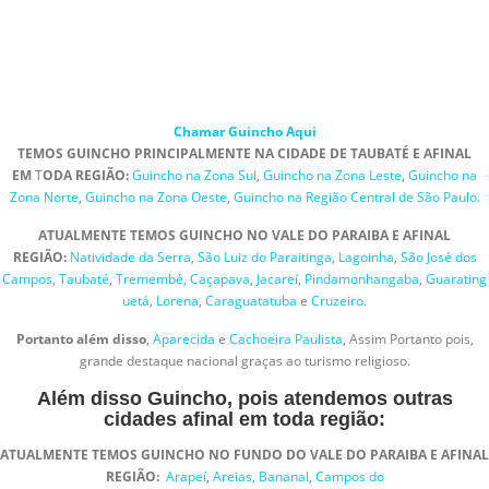
Chamar Guincho Aqui
TEMOS GUINCHO PRINCIPALMENTE NA CIDADE DE TAUBATÉ E AFINAL
EM
T
ODA
REGIÃO:
Guincho na Zona Sul
,
Guincho na Zona Leste
,
Guincho na
Zona Norte
,
Guincho na Zona Oeste
,
Guincho na Região Central de São Paulo.
ATUALMENTE TEMOS GUINCHO NO VALE DO PARAIBA E AFINAL
REGIÃO:
Natividade da Serra
,
São Luiz do Paraitinga
,
Lagoinha
,
São José dos
Campos
,
Taubaté
,
Tremembé,
Caçapava
,
Jacareí
,
Pindamonhangaba
,
Guarating
uetá
,
Lorena
,
Caraguatatuba
e
Cruzeiro
.
Portanto além disso
,
Aparecida
e
Cachoeira Paulista
, Assim Portanto pois,
grande destaque nacional graças ao turismo religioso.
Além disso Guincho, pois atendemos outras
cidades afinal em toda região:
ATUALMENTE TEMOS GUINCHO NO FUNDO DO VALE DO PARAIBA E AFINAL
REGIÃO:
Arapeí
,
Areias
,
Bananal
,
Campos do