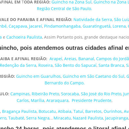
AFINAL EM
T
ODA
REGIÃO:
Guincho na Zona Sul
,
Guincho na Zona 
Região Central de São Paulo.
ALE DO PARAIBA E AFINAL REGIÃO:
Natividade da Serra
,
São Lui
mbé,
Caçapava
,
Jacareí
,
Pindamonhangaba
,
Guaratinguetá
,
Lorena
,
a
e
Cachoeira Paulista
, Assim Portanto pois, grande destaque nacio
incho, pois atendemos outras cidades afinal e
IBA E AFINAL REGIÃO:
Arapeí
,
Areias
,
Bananal
,
Campos do Jord
Redenção da Serra
,
Roseira
,
São Bento do Sapucaí
,
Santa Branca
,
S
REGIÃO:
Guincho em Guarulhos
,
Guincho em São Caetano do Sul
,
G
Bernardo do Campo.
AULO:
Campinas
,
Ribeirão Preto
,
Sorocaba
,
São José do Rio Preto
,
Ju
Carlos
,
Marília
,
Araraquara
,
Presidente Prudente
,
,
Bragança Paulista
,
Botucatu
,
Atibaia
,
Tatuí
,
Barretos
,
Ourinhos
,
Av
rro
,
Taub
a
té
,
Serra Negra
, ,
Miracatu
,
Nazaré Paulista
,
Jacupiranga
cho 24 horas, pois atendemos o litoral afinal