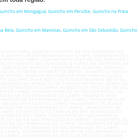
Guincho em Mongaguá
,
Guincho em Peruíbe
.
Guincho na Praia
ha Bela
,
Guincho em Maresias
,
Guincho em São Sebastião
,
Guincho
DO DO CAMPO, GUINCHO PESADOS EM SÃO BERNARDO DO
AIS BARATO EM SÃO BERNARDO DO CAMPO, GUINCHO PREÇO
NARDO DO CAMPO, GUINCHO PARA VANS EM SÃO BERNARDO
INCHOS BARATO NO, GUINCHOS 24 HORAS NO, GUINCHOS DE
, SERVIÇO DE GUINCHO, TELEFONE DE GUINCHO, GUINCHO
CHO NA, GUINCHO 24 HORAS DE MOTOS, GUINCHO 24 HORAS,
O NA REGIÃO, GUINCHO NO, GUINCHO PARA EMBARCAÇÕES,
AUTO SOCORRO PARA MOTO, AUTO SOCORRO PARA MOTO NO,
E REBOQUE NO, REMOÇÃO DE CARRO COM PATINS, REMOÇÃO
 SÃO BERNARDO DO CAMPO, REMOÇÃO DE VEÍCULOS EM SÃO
RDO DO CAMPO, CHAMAR GUINCHO EM SÃO BERNARDO DO
 HORAS EM SÃO BERNARDO DO CAMPO, REBOQUE PARA
TOMÓVEIS EM SÃO BERNARDO DO CAMPO, TRANSPORTE DE
T EM SÃO BERNARDO DO CAMPO, TRANSPORTE DE BUGGY
INDADO EM SÃO BERNARDO DO CAMPO, TRANSPORTE DE
CAMPO, TRANSPORTE DE CARROS EM SÃO BERNARDO DO
 BERNARDO DO CAMPO, TRANSPORTE DE EQUIPAMENTOS
E JET SKI EM SÃO BERNARDO DO CAMPO, TRANSPORTE DE
OTO EM SÃO BERNARDO DO CAMPO, TRANSPORTE DE MOTOS
RANSPORTE DE MÁQUINA EM SÃO BERNARDO DO CAMPO,
DO CAMPO, TRANSPORTE DE TRATOR EM SÃO BERNARDO DO
DO CAMPO, TRANSPORTE DE VEÍCULOS DE COLECIONADOR