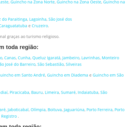
Leste
,
Guincho na Zona Norte
,
Guincho na Zona Oeste
,
Guincho na
z do Paraitinga
,
Lagoinha
,
São José dos
Caraguatatuba
e
Cruzeiro
.
nal graças ao turismo religioso.
m toda região:
ão
,
Canas
,
Cunha
,
Queluz
Igaratá
,
Jambeiro
,
Lavrinhas
,
Monteiro
ão José do Barreiro
,
São Sebastião
,
Silveiras
uincho em Santo André
,
Guincho em Diadema
e
Guincho em São
ndiaí
,
Piracicaba
,
Bauru
,
Limeira
,
Sumaré
,
Indaiatuba
,
São
aré
,
Jaboticabal
,
Olímpia
,
Boituva
,
Jaguariúna
,
Porto Ferreira
,
Porto
,
Registro
.
 em toda região: