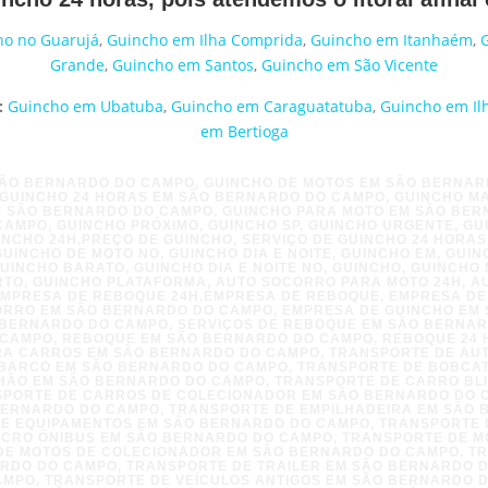
ho no Guarujá
,
Guincho em Ilha Comprida
,
Guincho em Itanhaém
,
Grande
,
Guincho em Santos
,
Guincho em São Vicente
:
Guincho em Ubatuba
,
Guincho em Caraguatatuba
,
Guincho em Il
em Bertioga
SÃO BERNARDO DO CAMPO, GUINCHO DE MOTOS EM SÃO BERNAR
GUINCHO 24 HORAS EM SÃO BERNARDO DO CAMPO, GUINCHO M
M SÃO BERNARDO DO CAMPO, GUINCHO PARA MOTO EM SÃO BER
MPO, GUINCHO PRÓXIMO, GUINCHO SP, GUINCHO URGENTE, GU
NCHO 24H,PREÇO DE GUINCHO, SERVIÇO DE GUINCHO 24 HORAS
UINCHO DE MOTO NO, GUINCHO DIA E NOITE, GUINCHO EM, GUIN
UINCHO BARATO, GUINCHO DIA E NOITE NO, GUINCHO, GUINCH
RTO, GUINCHO PLATAFORMA, AUTO SOCORRO PARA MOTO 24H, 
EMPRESA DE REBOQUE 24H,EMPRESA DE REBOQUE, EMPRESA D
ORRO EM SÃO BERNARDO DO CAMPO, EMPRESA DE GUINCHO EM
 BERNARDO DO CAMPO, SERVIÇOS DE REBOQUE EM SÃO BERNA
CAMPO, REBOQUE EM SÃO BERNARDO DO CAMPO, REBOQUE 24
A CARROS EM SÃO BERNARDO DO CAMPO, TRANSPORTE DE AU
BARCO EM SÃO BERNARDO DO CAMPO, TRANSPORTE DE BOBCA
HÃO EM SÃO BERNARDO DO CAMPO, TRANSPORTE DE CARRO BL
SPORTE DE CARROS DE COLECIONADOR EM SÃO BERNARDO DO 
BERNARDO DO CAMPO, TRANSPORTE DE EMPILHADEIRA EM SÃO
E EQUIPAMENTOS EM SÃO BERNARDO DO CAMPO, TRANSPORTE D
ICRO ÔNIBUS EM SÃO BERNARDO DO CAMPO, TRANSPORTE DE M
DE MOTOS DE COLECIONADOR EM SÃO BERNARDO DO CAMPO, T
RDO DO CAMPO, TRANSPORTE DE TRAILER EM SÃO BERNARDO 
MPO, TRANSPORTE DE VEÍCULOS ANTIGOS EM SÃO BERNARDO 