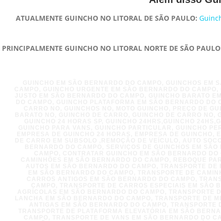
ATUALMENTE GUINCHO NO LITORAL DE SÃO PAULO:
Guinc
PRINCIPALMENTE GUINCHO NO LITORAL NORTE DE SÃO PAULO
GUINCHO EM SÃO BERNARDO DO CAMPO, GUINCHOS EM 
CAMPO, GUINCHO URGENTE EM SÃO BERNARDO DO CAMPO, 
JUSTO EM SÃO BERNARDO DO CAMPO, GUINCHO BARATO E
DO CAMPO, GUINCHO PLATAFORMA EM SÃO BERNARDO DO CA
CARRO NO, GUINCHOS NO, MOTO GUINCHO, PREÇO DE GUI
BARATO NO, GUINCHO DE CARRO, GUINCHO DE CARRO NO, G
GUINCHO 24 HORAS SP, GUINCHO 24HRS,GUINCHO 24HS,G
GUINCHO PARA VANS, GUINCHO PARTICULAR, GUINCHO PE
EMPRESA DE GUINCHO 24 HORAS, EMPRESA DE GUINCHO, 
DE CARRO EM SUBSOLO ,REMOÇÃO DE VEÍCULO, AUTO SOC
BERNARDO DO CAMPO, SERVIÇOS DE GUINCHOS EM SÃO
CAMPO, CONTRATAR GUINCHO EM SÃO BERNARDO DO 
CAMINHÕES EM SÃO BERNARDO DO CAMPO, REBOQUE PAR
AUTOS EM SÃO BERNARDO DO CAMPO, TRANSPORTE DE 
EM SÃO BERNARDO DO CAMPO, TRANSPORTE DE CAMIN
CARROS ANTIGOS EM SÃO BERNARDO DO CAMPO, TRAN
CAMPO, TRANSPORTE DE CARROS ESPECIAIS EM SÃO 
AGRÍCOLAS EM SÃO BERNARDO DO CAMPO, TRANSPORTE D
LANCHA EM SÃO BERNARDO DO CAMPO, TRANSPORTE DE M
ANTIGAS EM SÃO BERNARDO DO CAMPO, TRANSPORTE 
TRANSPORTE DE PLATAFORMA ELEVATÓRIA EM SÃO BERNA
CAMPO, TRANSPORTE DE VANS EM SÃO BERNARDO DO CA